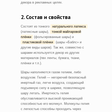
декора в рекламных целях.
2. Состав и свойства
Состоят из тонкого
натурального латекса
(латексные шары),
тонкой майларовой
плёнки
(фольгированные шары) и
пластиковой плёнки
(шары «Баблс» и
другие виды шаров). Так же, совместно с
шарами используется декор из других
материалов (пвх ленты, бумага, ткани,
плёнки и т.п.).
Шары наполняются газом гелием, либо
воздухом. Гелий — негорючий безопасный
инертный газ, легче воздуха, создающий
подъемную силу в шарике, позволяющую
шару летать. Инертность гелия
обуславливается высокой проникающей
способностью его молекул. Молекулы гелия
с легкостью способны проходить через