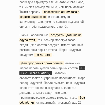
пористую структуру стенок латексного шара,
т.к. имеют размер меньше, чем поры латекса.
Таким образом,
постепенно объем газа в
шарике снижается
и оставшемуся
количеству гелия уже не хватает подъемной
силы, чтобы поддерживать полёт.
Шары, наполненные
воздухом, дольше не
сдуваются,
т.к. размер молекул газов,
входящих в состав воздуха, имеет больший
размер, чем поры латекса. Шары, надутые
воздухом
не летают
.
Для продления срока полёта
латексных
шаров используется полимерный состав
(HI-
FLOAT и его аналоги)
, которым
обрабатывают внутреннюю поверхность шара
перед надувкой. После высыхания в надутом
шаре этот состав выступает в качестве
дополнительного защитного слоя,
препятствующего выходу молекул газа.
Без
обработки
стандартный латексный шар 26-