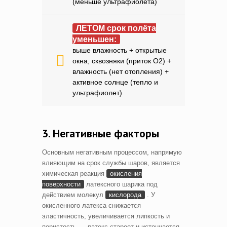
(меньше ультрафиолета)
ЛЕТОМ срок полёта
уменьшен:
выше влажность + открытые
окна, сквозняки (приток O2) +
влажность (нет отопления) +
активное солнце (тепло и
ультрафиолет)
3. Негативные факторы
Основным негативным процессом, напрямую
влияющим на срок службы шаров, является
химическая реакция
окисления
поверхности
латексного шарика под
действием молекул
кислорода
. У
окисленного латекса снижается
эластичность, увеличивается липкость и
пористость — латекс стареет и истончается.