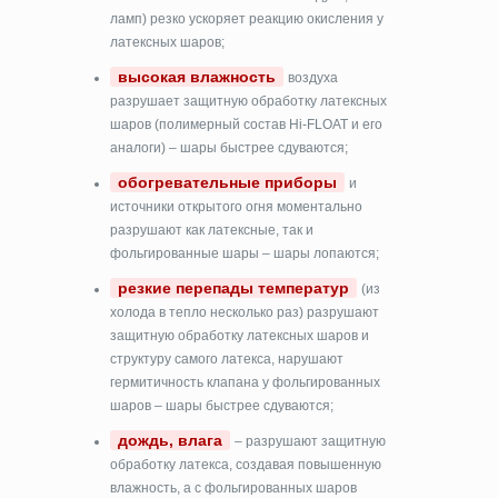
ламп) резко ускоряет реакцию окисления у
латексных шаров;
высокая влажность
воздуха
разрушает защитную обработку латексных
шаров (полимерный состав Hi-FLOAT и его
аналоги) – шары быстрее сдуваются;
обогревательные приборы
и
источники открытого огня моментально
разрушают как латексные, так и
фольгированные шары – шары лопаются;
резкие перепады температур
(из
холода в тепло несколько раз) разрушают
защитную обработку латексных шаров и
структуру самого латекса, нарушают
гермитичность клапана у фольгированных
шаров – шары быстрее сдуваются;
дождь, влага
– разрушают защитную
обработку латекса, создавая повышенную
влажность, а с фольгированных шаров