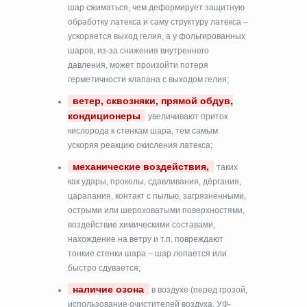
шар сжиматься, чем деформирует защитную
обработку латекса и саму структуру латекса –
ускоряется выход гелия, а у фольгированных
шаров, из-за снижения внутреннего
давления, может произойти потеря
герметичности клапана с выходом гелия;
ветер, сквозняки, прямой обдув,
кондиционеры
увеличивают приток
кислорода к стенкам шара, тем самым
ускоряя реакцию окисления латекса;
механические воздействия,
таких
как удары, проколы, сдавливания, дёргания,
царапания, контакт с пылью, загрязнёнными,
острыми или шероховатыми поверхностями,
воздействие химическими составами,
нахождение на ветру и т.п. повреждают
тонкие стенки шара – шар лопается или
быстро сдувается;
наличие озона
в воздухе (перед грозой,
использование очистителей воздуха, УФ-