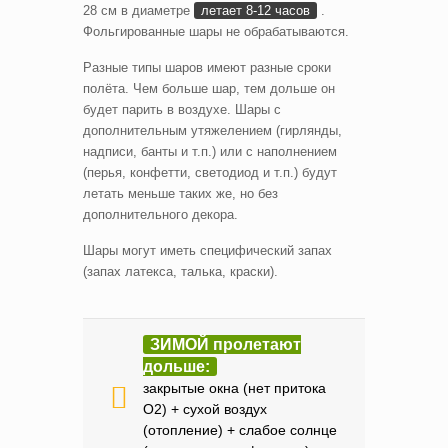
28 см в диаметре
летает 8-12 часов
.
Фольгированные шары не обрабатываются.
Разные типы шаров имеют разные сроки
полёта. Чем больше шар, тем дольше он
будет парить в воздухе. Шары с
дополнительным утяжелением (гирлянды,
надписи, банты и т.п.) или с наполнением
(перья, конфетти, светодиод и т.п.) будут
летать меньше таких же, но без
дополнительного декора.
Шары могут иметь специфический запах
(запах латекса, талька, краски).
ЗИМОЙ пролетают
дольше:
закрытые окна (нет притока
O2) + сухой воздух
(отопление) + слабое солнце