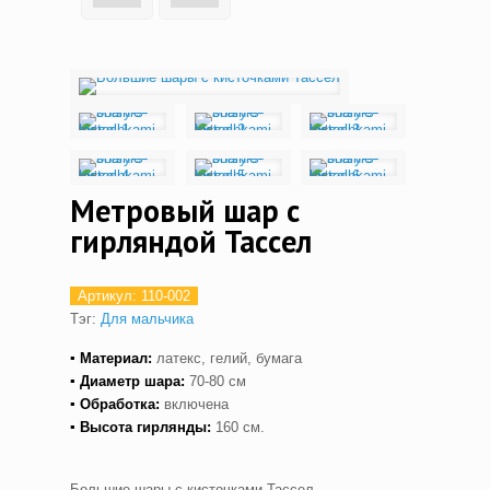
Метровый шар с
гирляндой Тассел
Артикул:
110-002
Тэг:
Для мальчика
▪ Материал:
латекс, гелий, бумага
▪ Диаметр шара:
70-80 см
▪ Обработка:
включена
▪ Высота гирлянды:
160 см.
Большие шары с кисточками Тассел