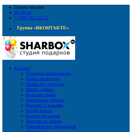
Прием заказов:
98-09-54
+7 905 857-22-12
Группа «ВКОНТАКТЕ»
Каталог
Гелиевые композиции
Шары поштучно
Шары под потолок
Шары цифры
Большие шары
Напольные букеты
Коробки с шарами
WOW-Боксы
Букеты из шаров
Фигуры из шаров
Оформление праздников
Фотозоны