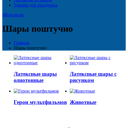
Товары для праздника
0
Контакты
Шары поштучно
Главная
Шары поштучно
Латексные шары
Латексные шары с
однотонные
рисунком
Герои мультфильмов
Животные