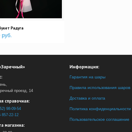
укет Радуга
 руб.
«Заречный»
Информация:
:
Гарантия на шары
ень,
Правила использования шаров
аречный проезд, 14
Доставка и оплата
я справочная:
52) 98-09-54
Политика конфиденциальности
 857-22-12
Пользовательское соглашение
а магазина: