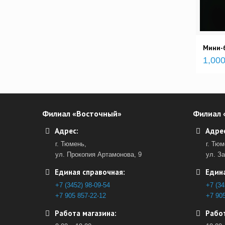
Мини-б
1,000
Филиал «Восточный»
Филиал 
Адрес:
Адрес
г. Тюмень,
г. Тюм
ул. Прокопия Артамонова, 9
ул. З
Единая справочная:
Едина
+7 (3452) 98-09-54
+7 (34
+7 905 857-22-12
+7 905
Работа магазина:
Работ