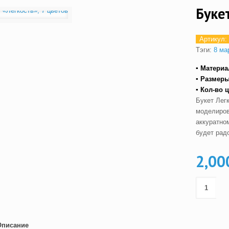
Буке
Артикул:
Тэги:
8 ма
▪ Материа
▪ Размеры
▪ Кол-во 
Букет Лег
моделиров
аккуратно
будет рад
2,00
Описание