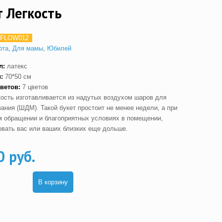
т Легкость
FLOW012
рта
,
Для мамы
,
Юбилей
л:
латекс
:
70*50 см
цветов:
7 цветов
кость изготавливается из надутых воздухом шаров для
ания (ШДМ). Такой букет простоит не менее недели, а при
м обращении и благоприятных условиях в помещении,
овать вас или ваших близких еще дольше.
0 руб.
В корзину