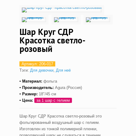
Шар Круг СДР
Красотка светло-
розовый
Артикул:
206-017
Тэги:
Для девочки
,
Для неё
▪ Материал:
фольга
▪ Производитель:
Agura (Россия)
▪ Размер:
18″/45 см
▪ Цена:
за 1 шар с гелием
Шар Круг СДР Красотка светло-розовый это
фольгированный воздушный шар с гелием.
Изготовлен из тонкой полимерной пленки,
позволяющей шару не сдуваться в течении