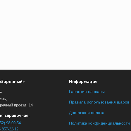
«Заречный»
Информация:
:
Гарантия на шары
ень,
Правила использования шаров
аречный проезд, 14
Доставка и оплата
я справочная:
52) 98-09-54
Политика конфиденциальности
 857-22-12