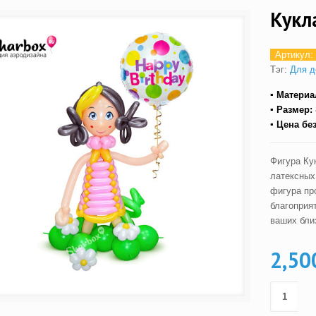
Кукл
Артикул:
Тэг:
Для д
▪ Материа
▪ Размер:
▪ Цена бе
Фигура Ку
латексных
фигура пр
благоприя
ваших бли
2,50