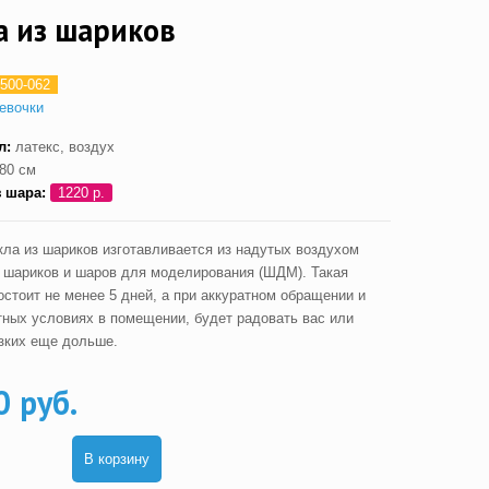
а из шариков
500-062
евочки
л:
латекс, воздух
80 см
з шара:
1220 р.
кла из шариков изготавливается из надутых воздухом
 шариков и шаров для моделирования (ШДМ). Такая
остоит не менее 5 дней, а при аккуратном обращении и
тных условиях в помещении, будет радовать вас или
зких еще дольше.
0 руб.
В корзину