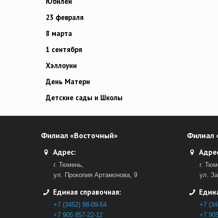
Юбилей
23 февраля
8 марта
1 сентября
Хэллоуин
День Матери
Детские сады и Школы
Филиал «Восточный»
Филиал 
Адрес:
Адрес
г. Тюмень,
г. Тюм
ул. Прокопия Артамонова, 9
ул. З
Единая справочная:
Едина
+7 (3452) 98-09-54
+7 (34
+7 905 857-22-12
+7 905