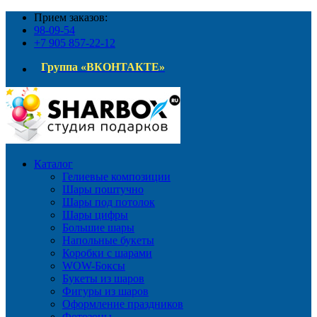
Прием заказов:
98-09-54
+7 905 857-22-12
Группа «ВКОНТАКТЕ»
Каталог
Гелиевые композиции
Шары поштучно
Шары под потолок
Шары цифры
Большие шары
Напольные букеты
Коробки с шарами
WOW-Боксы
Букеты из шаров
Фигуры из шаров
Оформление праздников
Фотозоны