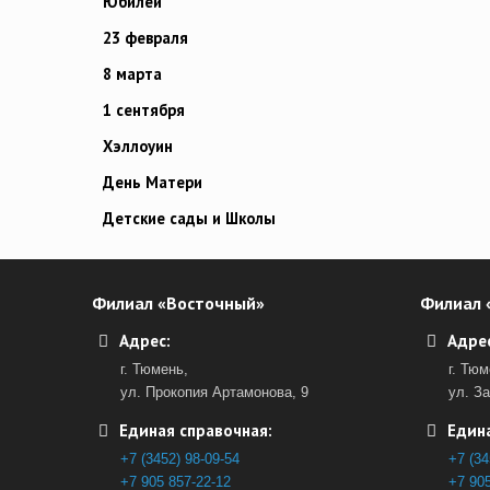
Юбилей
23 февраля
8 марта
1 сентября
Хэллоуин
День Матери
Детские сады и Школы
Филиал «Восточный»
Филиал 
Адрес:
Адрес
г. Тюмень,
г. Тюм
ул. Прокопия Артамонова, 9
ул. З
Единая справочная:
Едина
+7 (3452) 98-09-54
+7 (34
+7 905 857-22-12
+7 905