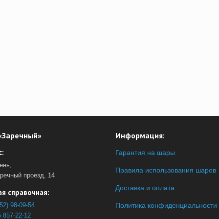
«Заречный»
Информация:
:
Гарантия на шары
ень,
Правила использования шаров
аречный проезд, 14
Доставка и оплата
я справочная:
52) 98-09-54
Политика конфиденциальности
 857-22-12