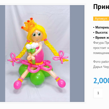
Прин
Артикул:
▪ Материа
▪ Высота:
▪ Время ж
Фигура Пр
простоит н
помещении
Фото рабо
Дарья Черд
2,00