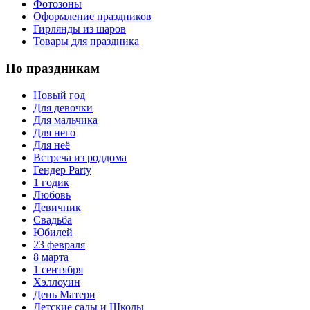
Фотозоны
Оформление праздников
Гирлянды из шаров
Товары для праздника
По праздникам
Новый год
Для девочки
Для мальчика
Для него
Для неё
Встреча из роддома
Гендер Party
1 годик
Любовь
Девичник
Свадьба
Юбилей
23 февраля
8 марта
1 сентября
Хэллоуин
День Матери
Детские сады и Школы