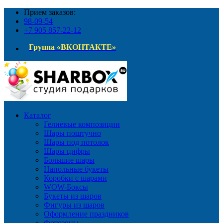
Прием заказов:
98-09-54
+7 905 857-22-12
Группа «ВКОНТАКТЕ»
Каталог
Гелиевые композиции
Шары поштучно
Шары под потолок
Шары цифры
Большие шары
Напольные букеты
Коробки с шарами
WOW-Боксы
Букеты из шаров
Фигуры из шаров
Оформление праздников
Фотозоны