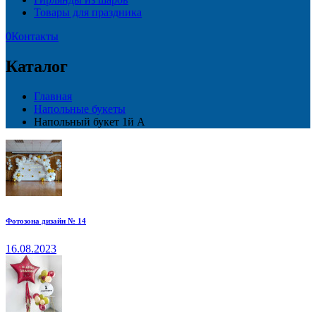
Товары для праздника
0
Контакты
Каталог
Главная
Напольные букеты
Напольный букет 1й А
Фотозона дизайн № 14
16.08.2023