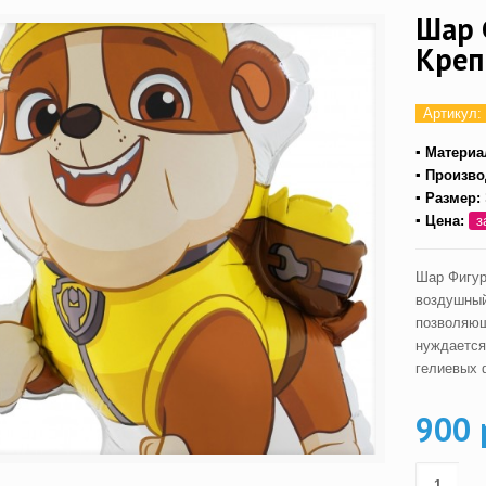
Шар 
Кре
Артикул:
▪ Материа
▪ Произво
▪ Размер:
▪ Цена:
з
Шар Фигур
воздушный
позволяющ
нуждается
гелиевых 
900 