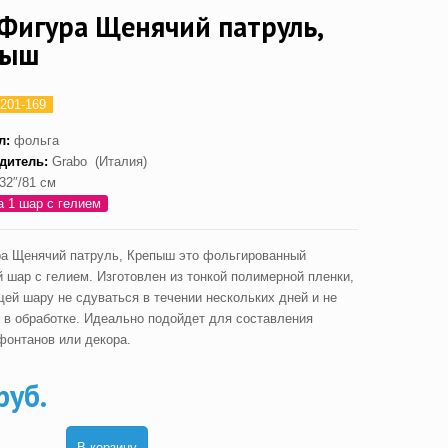
Фигура Щенячий патруль,
пыш
201-169
л:
фольга
дитель:
Grabo (Италия)
32″/81 см
а 1 шар с гелием
а Щенячий патруль, Крепыш это фольгированный
 шар с гелием. Изготовлен из тонкой полимерной пленки,
ей шару не сдуваться в течении нескольких дней и не
 в обработке. Идеально подойдет для составления
фонтанов или декора.
руб.
В корзину