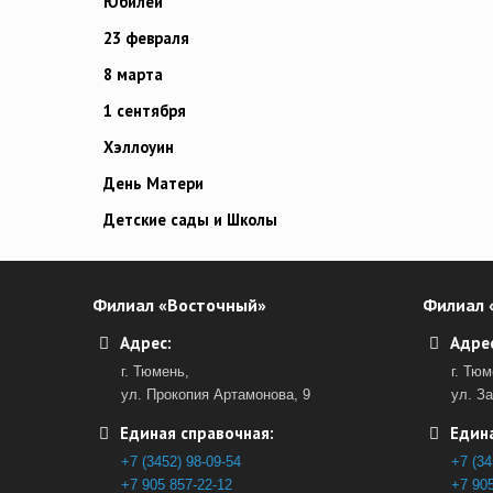
Юбилей
23 февраля
8 марта
1 сентября
Хэллоуин
День Матери
Детские сады и Школы
Филиал «Восточный»
Филиал 
Адрес:
Адрес
г. Тюмень,
г. Тюм
ул. Прокопия Артамонова, 9
ул. З
Единая справочная:
Едина
+7 (3452) 98-09-54
+7 (34
+7 905 857-22-12
+7 905