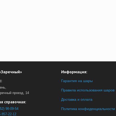
«Заречный»
Информация:
:
Гарантия на шары
ень,
Правила использования шаров
аречный проезд, 14
Доставка и оплата
я справочная:
52) 98-09-54
Политика конфиденциальности
 857-22-12