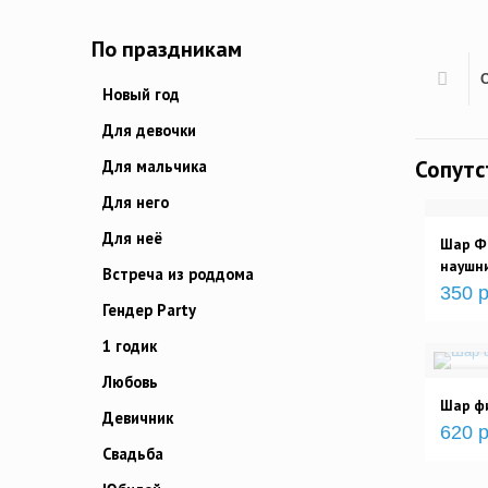
По праздникам
Новый год
Для девочки
Сопут
Для мальчика
Для него
Для неё
Шар Фи
наушн
Встреча из роддома
350 р
Гендер Party
1 годик
Любовь
Шар фи
Девичник
620 р
Свадьба