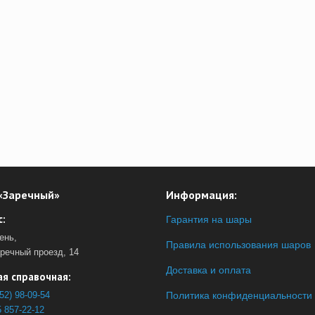
«Заречный»
Информация:
:
Гарантия на шары
ень,
Правила использования шаров
аречный проезд, 14
Доставка и оплата
я справочная:
52) 98-09-54
Политика конфиденциальности
 857-22-12