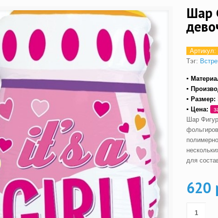
Шар 
дево
Артикул:
Тэг:
Встре
▪ Материа
▪ Произво
▪ Размер:
▪ Цена:
з
Шар Фигур
фольгиров
полимерно
нескольки
для соста
620 