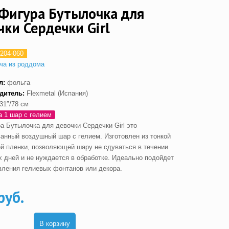
Фигура Бутылочка для
чки Сердечки Girl
204-060
ча из роддома
л:
фольга
дитель:
Flexmetal (Испания)
31″/78 см
а 1 шар с гелием
а Бутылочка для девочки Сердечки Girl это
анный воздушный шар с гелием. Изготовлен из тонкой
й пленки, позволяющей шару не сдуваться в течении
х дней и не нуждается в обработке. Идеально подойдет
вления гелиевых фонтанов или декора.
руб.
В корзину