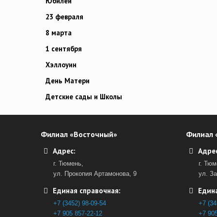
Юбилей
23 февраля
8 марта
1 сентября
Хэллоуин
День Матери
Детские сады и Школы
Филиал «Восточный»
Филиал 
Адрес:
Адрес
г. Тюмень,
г. Тюм
ул. Прокопия Артамонова, 9
ул. З
Единая справочная:
Едина
+7 (3452) 98-09-54
+7 (34
+7 905 857-22-12
+7 905