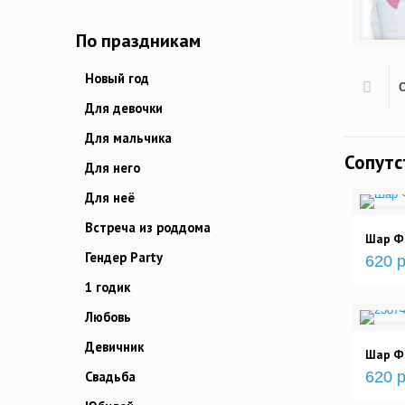
По праздникам
Новый год
Для девочки
Для мальчика
Сопут
Для него
Для неё
Встреча из роддома
Шар Ф
Гендер Party
620 р
1 годик
Любовь
Девичник
Шар Фи
620 р
Свадьба