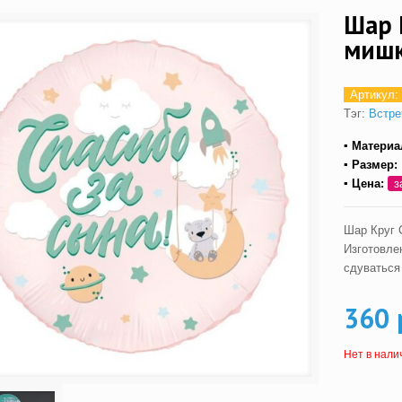
Шар 
миш
Артикул:
Тэг:
Встре
▪ Материа
▪ Размер:
▪ Цена:
з
Шар Круг 
Изготовле
сдуваться 
360 
Нет в нали