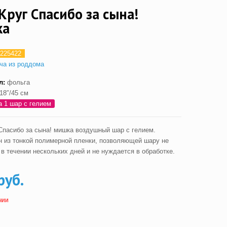
Круг Спасибо за сына!
ка
225422
ча из роддома
л:
фольга
18″/45 см
а 1 шар с гелием
Спасибо за сына! мишка воздушный шар с гелием.
н из тонкой полимерной пленки, позволяющей шару не
в течении нескольких дней и не нуждается в обработке.
руб.
чии