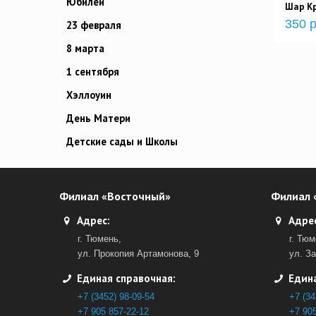
Юбилей
Шар Кр
350 р
23 февраля
8 марта
1 сентября
Хэллоуин
День Матери
Детские сады и Школы
Филиал «Восточный»
Филиал 
Адрес:
Адрес
г. Тюмень,
г. Тюм
ул. Прокопия Артамонова, 9
ул. З
Единая справочная:
Едина
+7 (3452) 98-09-54
+7 (34
+7 905 857-22-12
+7 905