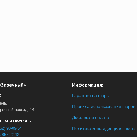
«Заречный»
Информация:
:
Гарантия на шары
ень,
Правила использования шаров
аречный проезд, 14
Доставка и оплата
я справочная:
52) 98-09-54
Политика конфиденциальности
 857-22-12