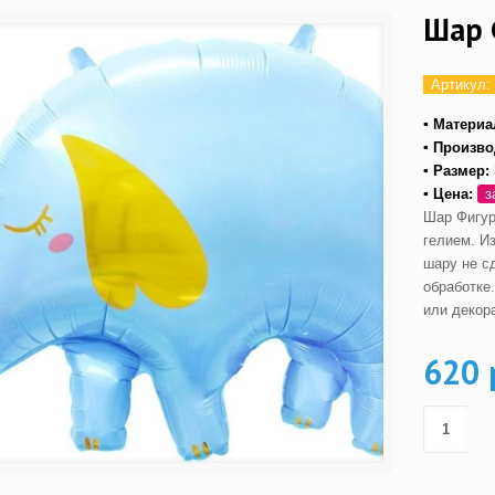
Шар 
Артикул:
▪ Материа
▪ Произво
▪ Размер:
▪ Цена:
з
Шар Фигур
гелием. И
шару не с
обработке
или декор
620 