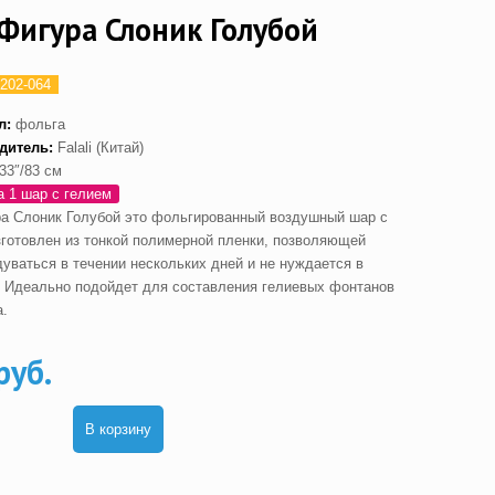
Фигура Слоник Голубой
202-064
л:
фольга
дитель:
Falali (Китай)
33″/83 см
а 1 шар с гелием
а Слоник Голубой это фольгированный воздушный шар с
зготовлен из тонкой полимерной пленки, позволяющей
дуваться в течении нескольких дней и не нуждается в
. Идеально подойдет для составления гелиевых фонтанов
а.
руб.
В корзину