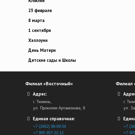
Юбилей
23 февраля
8 марта
1 сентября
Хэллоуин
День Матери
Детские сады и Школы
Филиал «Восточный»
Филиал 
Адрес:
Адрес
г. Тюмень,
г. Тюм
ул. Прокопия Артамонова, 9
ул. З
Единая справочная:
Едина
+7 (3452) 98-09-54
+7 (34
+7 905 857-22-12
+7 905