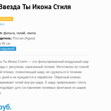
Звезда Ты Икона Стиля
210-015
его
л:
фольга, гелий, лента
дитель:
Россия (Agura)
:
45 см
 надувкой
а Ты Икона Стиля — это фольгированный воздушный шар
зды с рисунком, накачанный гелием. Изготовлен из тонкой
й пленки, позволяющей шару не сдуваться в течении
х дней и не нуждается в обработке. Обратный клапан
ерживает гелий внутри шара. К шару привязывают ленту.
подойдет для составления гелиевых фонтанов из шаров
а.
руб.