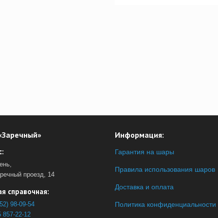
«Заречный»
Информация:
:
Гарантия на шары
ень,
Правила использования шаров
аречный проезд, 14
Доставка и оплата
я справочная:
52) 98-09-54
Политика конфиденциальности
 857-22-12