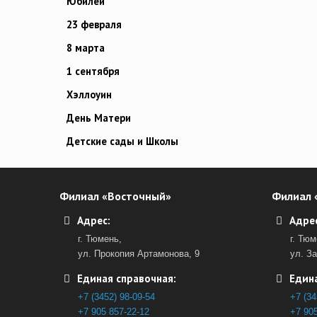
Юбилей
23 февраля
8 марта
1 сентября
Хэллоуин
День Матери
Детские сады и Школы
Филиал «Восточный»
Филиал 
Адрес:
Адрес
г. Тюмень,
г. Тюм
ул. Прокопия Артамонова, 9
ул. З
Единая справочная:
Едина
+7 (3452) 98-09-54
+7 (34
+7 905 857-22-12
+7 905