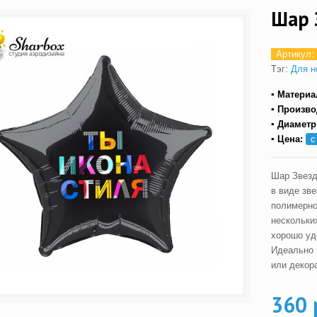
Шар 
Артикул:
Тэг:
Для н
▪ Материа
▪ Произво
▪ Диаметр
▪ Цена:
с
Шар Звезд
в виде зве
полимерно
нескольки
хорошо уд
Идеально 
или декор
360 