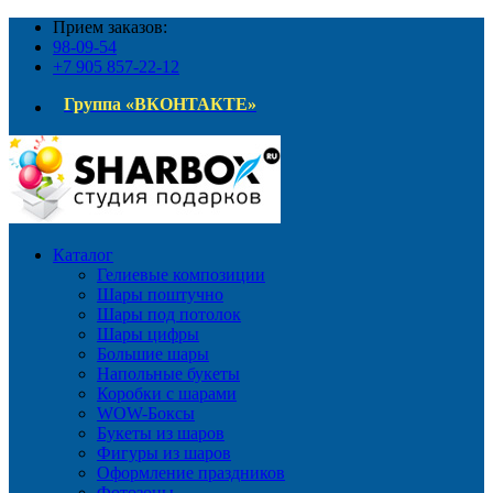
Прием заказов:
98-09-54
+7 905 857-22-12
Группа «ВКОНТАКТЕ»
Каталог
Гелиевые композиции
Шары поштучно
Шары под потолок
Шары цифры
Большие шары
Напольные букеты
Коробки с шарами
WOW-Боксы
Букеты из шаров
Фигуры из шаров
Оформление праздников
Фотозоны