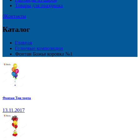
Товары для праздника
0
Контакты
Каталог
Главная
Гелиевые композиции
Фонтан Божья коровка №1
Фонтан Три торта
13.11.2017