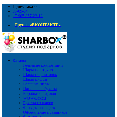
Прием заказов:
98-09-54
+7 905 857-22-12
Группа «ВКОНТАКТЕ»
Каталог
Гелиевые композиции
Шары поштучно
Шары под потолок
Шары цифры
Большие шары
Напольные букеты
Коробки с шарами
WOW-Боксы
Букеты из шаров
Фигуры из шаров
Оформление праздников
Фотозоны