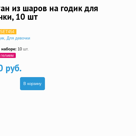
ан из шаров на годик для
чки, 10 шт
SET454
дик
,
Для девочки
 наборе:
10
шт.
 гелием
0 руб.
В корзину