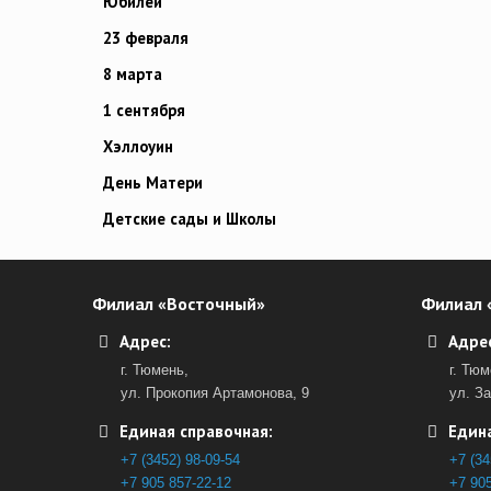
Юбилей
23 февраля
8 марта
1 сентября
Хэллоуин
День Матери
Детские сады и Школы
Филиал «Восточный»
Филиал 
Адрес:
Адрес
г. Тюмень,
г. Тюм
ул. Прокопия Артамонова, 9
ул. З
Единая справочная:
Едина
+7 (3452) 98-09-54
+7 (34
+7 905 857-22-12
+7 905