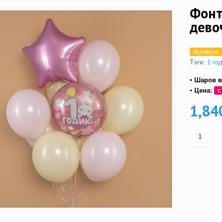
Фонт
дево
Артикул:
Тэги:
1 го
▪ Шаров в
▪ Цена:
с
1,84