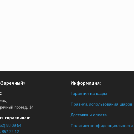
«Заречный»
Информация:
:
Гарантия на шары
ень,
Правила использования шаров
аречный проезд, 14
Доставка и оплата
я справочная:
52) 98-09-54
Политика конфиденциальности
 857-22-12