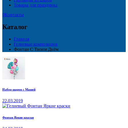
Товары для праздника
0
Контакты
Каталог
Главная
Гелиевые композиции
Фонтан С Твоим Днём
Набор шаров с Машей
22.03.2019
Фонтан Яркие краски