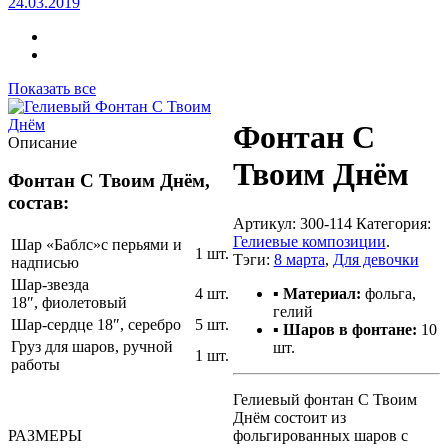
24.03.2019
Показать все
Фонтан С
Описание
Твоим Днём
Фонтан С Твоим Днём,
состав:
Артикул:
300-114
Категория:
Гелиевые композиции
.
Шар «Баблс»с перьями и
1 шт.
Тэги:
8 марта
,
Для девочки
надписью
Шар-звезда
▪ Материал:
фольга,
4 шт.
18″, фиолетовый
гелий
Шар-сердце 18″, серебро
5 шт.
▪ Шаров в фонтане:
10
Груз для шаров, ручной
шт.
1 шт.
работы
Гелиевый фонтан С Твоим
Днём состоит из
фольгированных шаров с
РАЗМЕРЫ