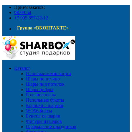
Прием заказов:
98-09-54
+7 905 857-22-12
Группа «ВКОНТАКТЕ»
Каталог
Гелиевые композиции
Шары поштучно
Шары под потолок
Шары цифры
Большие шары
Напольные букеты
Коробки с шарами
WOW-Боксы
Букеты из шаров
Фигуры из шаров
Оформление праздников
Фотозоны