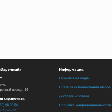
«Заречный»
Информация:
:
Гарантия на шары
ень,
Правила использования шаров
аречный проезд, 14
Доставка и оплата
я справочная:
52) 98-09-54
Политика конфиденциальности
 857-22-12