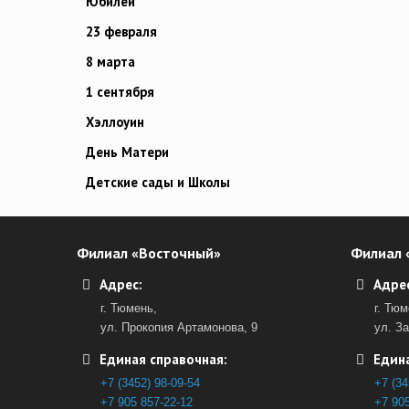
Юбилей
23 февраля
8 марта
1 сентября
Хэллоуин
День Матери
Детские сады и Школы
Филиал «Восточный»
Филиал 
Адрес:
Адрес
г. Тюмень,
г. Тюм
ул. Прокопия Артамонова, 9
ул. З
Единая справочная:
Едина
+7 (3452) 98-09-54
+7 (34
+7 905 857-22-12
+7 905