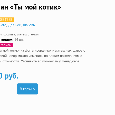
ан «Ты мой котик»
SET688
него
,
Для неё
,
Любовь
л:
фольга, латекс, гелий
 гелием
:
14 шт.
 гелием
ы мой котик» из фольгированных и латексных шаров с
юбой набор можно изменить по вашим пожеланиям с
м стоимости. Уточняйте возможность у менеджера.
0 руб.
В корзину