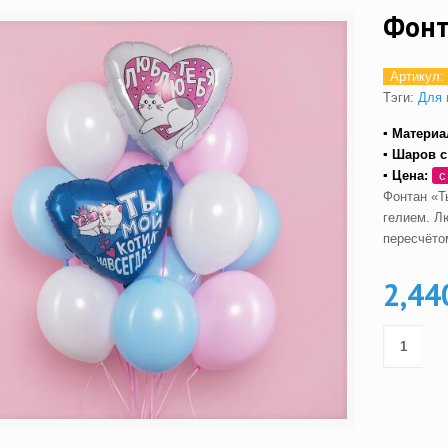
Фонт
Артикул:
Тэги:
Для 
▪ Материа
▪ Шаров с
▪ Цена:
с
Фонтан «Т
гелием. Л
пересчёто
2,44