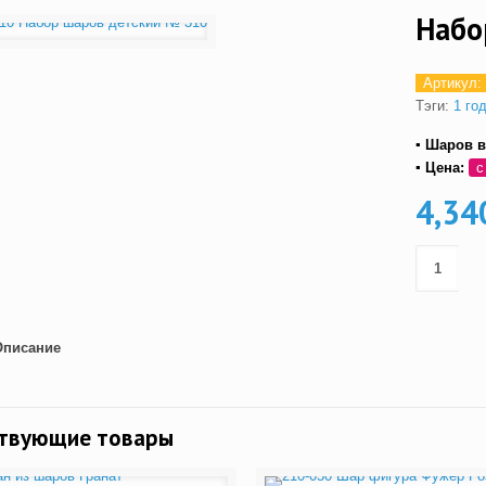
Набо
Артикул:
Тэги:
1 го
▪ Шаров в
▪ Цена:
с
4,34
Описание
ствующие товары