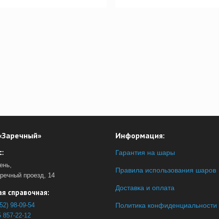
«Заречный»
Информация:
:
Гарантия на шары
ень,
Правила использования шаров
аречный проезд, 14
Доставка и оплата
я справочная:
52) 98-09-54
Политика конфиденциальности
 857-22-12