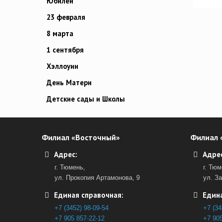
Юбилей
23 февраля
8 марта
1 сентября
Хэллоуин
День Матери
Детские сады и Школы
Филиал «Восточный»
Филиал 
Адрес:
Адрес
г. Тюмень,
г. Тюм
ул. Прокопия Артамонова, 9
ул. З
Единая справочная:
Едина
+7 (3452) 98-09-54
+7 (34
+7 905 857-22-12
+7 905