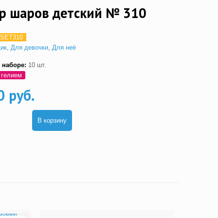
р шаров детский № 310
SET310
дик
,
Для девочки
,
Для неё
 наборе:
10 шт.
 гелием
0 руб.
В корзину