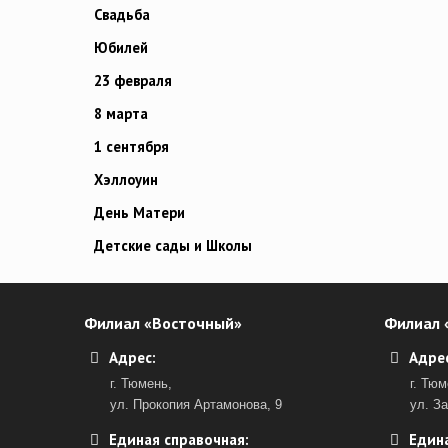
Свадьба
Юбилей
23 февраля
8 марта
1 сентября
Хэллоуин
День Матери
Детские сады и Школы
Филиал «Восточный»
Филиал 
Адрес:
Адрес
г. Тюмень,
г. Тюм
ул. Прокопия Артамонова, 9
ул. З
Единая справочная:
Едина