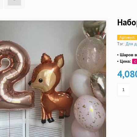
Набо
Артикул:
Тэг:
Для д
▪ Шаров в
▪ Цена:
с
4,08