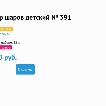
р шаров детский № 391
SET394
евочки
 наборе:
12
шт.
 гелием
0 руб.
В корзину