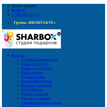
Прием заказов:
98-09-54
+7 905 857-22-12
Группа «ВКОНТАКТЕ»
Каталог
Гелиевые композиции
Шары поштучно
Шары под потолок
Шары цифры
Большие шары
Напольные букеты
Коробки с шарами
WOW-Боксы
Букеты из шаров
Фигуры из шаров
Оформление праздников
Фотозоны