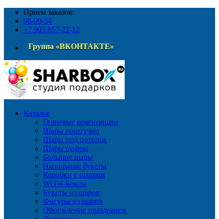
Прием заказов:
98-09-54
+7 905 857-22-12
Группа «ВКОНТАКТЕ»
Каталог
Гелиевые композиции
Шары поштучно
Шары под потолок
Шары цифры
Большие шары
Напольные букеты
Коробки с шарами
WOW-Боксы
Букеты из шаров
Фигуры из шаров
Оформление праздников
Фотозоны