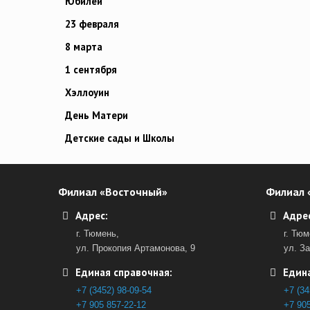
Юбилей
23 февраля
8 марта
1 сентября
Хэллоуин
День Матери
Детские сады и Школы
Филиал «Восточный»
Филиал 
Адрес:
Адрес
г. Тюмень,
г. Тюм
ул. Прокопия Артамонова, 9
ул. З
Единая справочная:
Едина
+7 (3452) 98-09-54
+7 (34
+7 905 857-22-12
+7 905