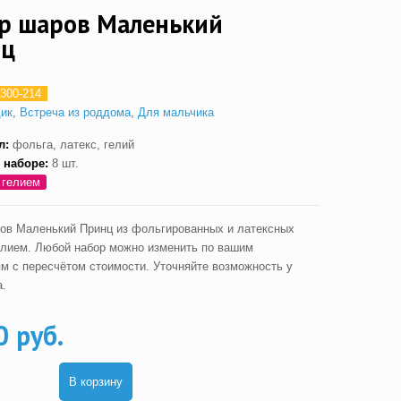
р шаров Маленький
нц
300-214
дик
,
Встреча из роддома
,
Для мальчика
л:
фольга, латекс, гелий
 наборе:
8 шт.
 гелием
ов Маленький Принц из фольгированных и латексных
елием. Любой набор можно изменить по вашим
м с пересчётом стоимости. Уточняйте возможность у
.
0 руб.
В корзину