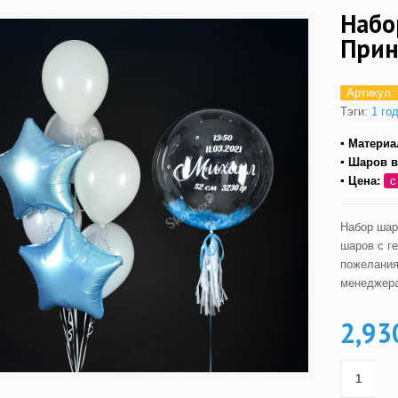
Набо
При
Артикул:
Тэги:
1 го
▪ Материа
▪ Шаров в
▪ Цена:
с
Набор шар
шаров с г
пожелания
менеджера
2,93