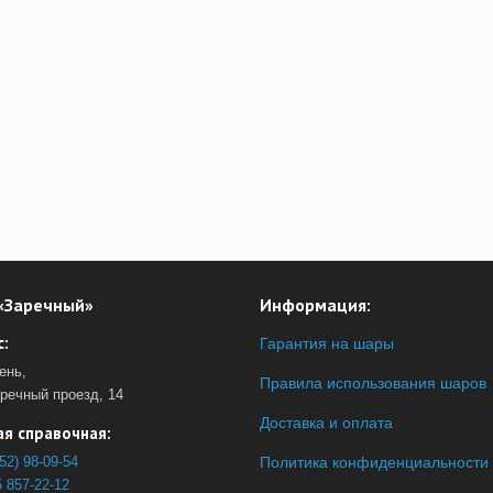
«Заречный»
Информация:
:
Гарантия на шары
ень,
Правила использования шаров
аречный проезд, 14
Доставка и оплата
я справочная:
52) 98-09-54
Политика конфиденциальности
 857-22-12