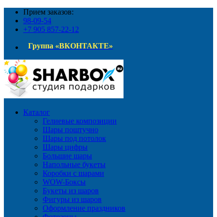
Прием заказов:
98-09-54
+7 905 857-22-12
Группа «ВКОНТАКТЕ»
Каталог
Гелиевые композиции
Шары поштучно
Шары под потолок
Шары цифры
Большие шары
Напольные букеты
Коробки с шарами
WOW-Боксы
Букеты из шаров
Фигуры из шаров
Оформление праздников
Фотозоны