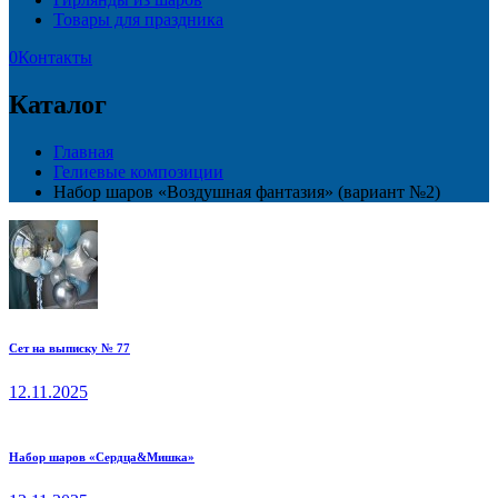
Товары для праздника
0
Контакты
Каталог
Главная
Гелиевые композиции
Набор шаров «Воздушная фантазия» (вариант №2)
Сет на выписку № 77
12.11.2025
Набор шаров «Сердца&Мишка»