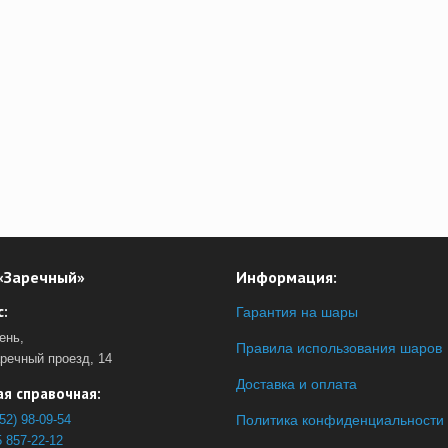
«Заречный»
Информация:
:
Гарантия на шары
ень,
Правила использования шаров
аречный проезд, 14
Доставка и оплата
я справочная:
52) 98-09-54
Политика конфиденциальности
 857-22-12