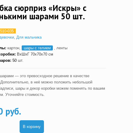
бка сюрприз «Искры» с
нькими шарами 50 шт.
510-035
девочки
,
Для мальчика
алы:
картон,
шары с гелием
, ленты
коробки:
ВxШxГ
70x70x70 см
шаров:
5
0
шт.
 шарами — это превосходное решение в качестве
 Дополнительно, в неё можно положить небольшой
Надписи, шары и декор коробки можем поменять по вашим
м. Уточняйте стоимость.
0 руб.
В корзину