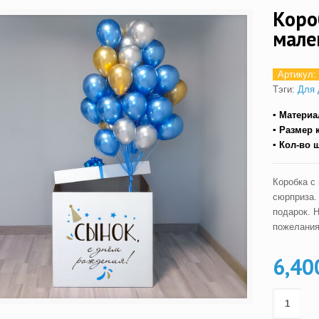
Коро
мале
Артикул:
Тэги:
Для 
▪ Матери
▪ Размер 
▪ Кол-во 
Коробка с
сюрприза.
подарок. 
пожелания
6,40