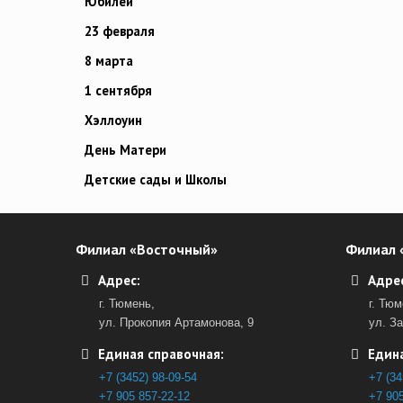
Юбилей
23 февраля
8 марта
1 сентября
Хэллоуин
День Матери
Детские сады и Школы
Филиал «Восточный»
Филиал 
Адрес:
Адрес
г. Тюмень,
г. Тюм
ул. Прокопия Артамонова, 9
ул. З
Единая справочная:
Едина
+7 (3452) 98-09-54
+7 (34
+7 905 857-22-12
+7 905