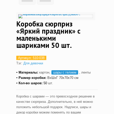
Коробка сюрприз
«Яркий праздник» с
маленькими
шариками 50 шт.
Артикул:
510-038
Тэг:
Для девочки
▪ Материалы:
картон,
шары с гелием
, ленты
▪ Размер коробки:
ВxШxГ
70x70x70 см
▪ Кол-во шаров:
5
0
шт.
Коробка с шарами — это превосходное решение в
качестве сюрприза. Дополнительно, в неё можно
положить небольшой подарок. Надписи, шары и
декор коробки можем поменять по вашим