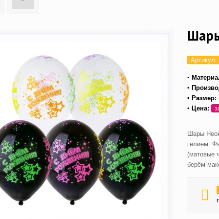
Шары
Артикул:
▪ Материа
▪ Произво
▪ Размер:
▪ Цена:
з
Шары Неон
гелием. Ф
(матовые 
берём мак