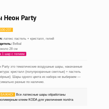
 Неон Party
100-237
л:
латекс пастель + кристалл, гелий
дитель:
Belbal
около 28 см
а 1 шар с гелием
 Party это тематические воздушные шары, накачанные
актура: кристалл (полупрозрачные светлые) + пастель
чёрные). Шары одного цвета из набора не выбираем —
симально разные по наличию.
ВАЖНО!
Все латексные шары обработаны
полимерным клеем KODA для увеличения полёта