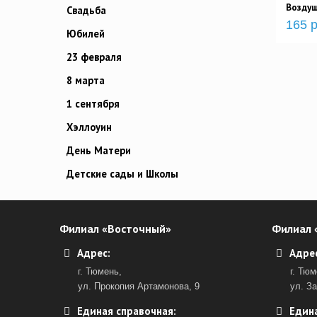
Возду
Свадьба
165 р
Юбилей
23 февраля
8 марта
1 сентября
Хэллоуин
День Матери
Детские сады и Школы
Филиал «Восточный»
Филиал 
Адрес:
Адрес
г. Тюмень,
г. Тюм
ул. Прокопия Артамонова, 9
ул. З
Единая справочная:
Едина