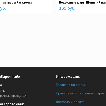
шные шары Русалочка
Воздушные шары Щенячий па
уб.
165 руб.
«Заречный»
Информация:
:
Гарантия на шары
ень,
Правила использования шаров
аречный проезд, 14
Доставка и оплата
я справочная: