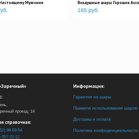
Настоящему Мужчине
Воздушные шары Горошек Асс
уб.
165 руб.
«Заречный»
Информация:
:
Гарантия на шары
ень,
Правила использования шаров
аречный проезд, 14
Доставка и оплата
я справочная:
52) 98-09-54
Политика конфиденциальности
 857-22-12