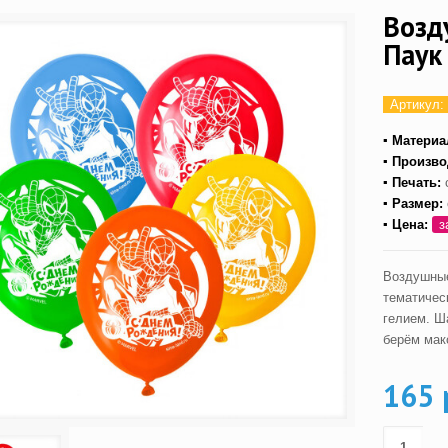
Возд
Паук
Артикул:
▪ Материа
▪ Произво
▪ Печать:
с
▪ Размер:
▪ Цена:
з
Воздушные
тематичес
гелием. Ш
берём мак
165 