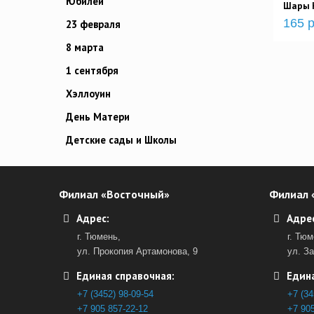
Юбилей
Шары 
165 р
23 февраля
8 марта
1 сентября
Хэллоуин
День Матери
Детские сады и Школы
Филиал «Восточный»
Филиал 
Адрес:
Адрес
г. Тюмень,
г. Тюм
ул. Прокопия Артамонова, 9
ул. З
Единая справочная:
Едина
+7 (3452) 98-09-54
+7 (34
+7 905 857-22-12
+7 905