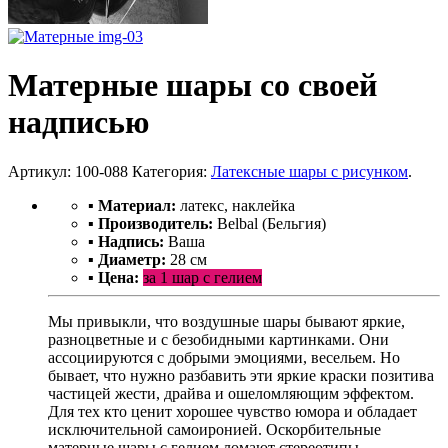
Матерные шары со своей
надписью
Артикул:
100-088
Категория:
Латексные шары с рисунком
.
▪ Материал:
латекс, наклейка
▪
Производитель:
Belbal (Бельгия)
▪ Надпись:
Ваша
▪ Диаметр:
28 см
▪ Цена:
за 1 шар с гелием
Мы привыкли, что воздушные шары бывают яркие,
разноцветные и с безобидными картинками. Они
ассоциируются с добрыми эмоциями, весельем. Но
бывает, что нужно разбавить эти яркие краски позитива
частицей жести, драйва и ошеломляющим эффектом.
Для тех кто ценит хорошее чувство юмора и обладает
исключительной самоиронией. Оскорбительные
матерные шары с гелием ломают стереотипы.