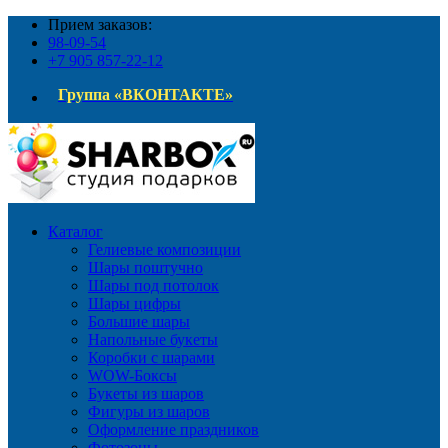
Прием заказов:
98-09-54
+7 905 857-22-12
Группа «ВКОНТАКТЕ»
Каталог
Гелиевые композиции
Шары поштучно
Шары под потолок
Шары цифры
Большие шары
Напольные букеты
Коробки с шарами
WOW-Боксы
Букеты из шаров
Фигуры из шаров
Оформление праздников
Фотозоны