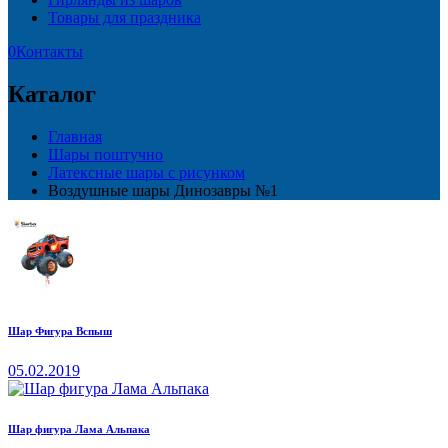
Товары для праздника
0
Контакты
Каталог
Главная
Шары поштучно
Латексные шары с рисунком
Воздушные шары Динозавры №1
Шар Фигура Вспыш
05.02.2019
Шар фигура Лама Альпака