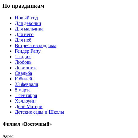
По праздникам
Новый год
Для девочки
Для мальчика
Для него
Для неё
Встреча из роддома
Гендер Party
1 годик
Любовь
Девичник
Свадьба
Юбилей
23 февраля
8 марта
1 сентября
Хэллоуин
День Матери
Детские сады и Школы
Филиал «Восточный»
Адрес: