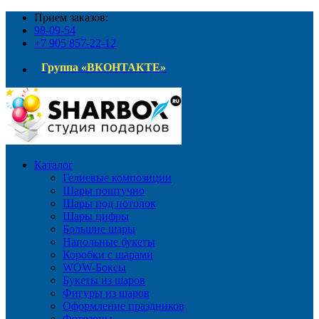
Прием заказов:
98-09-54
+7 905 857-22-12
Группа «ВКОНТАКТЕ»
Каталог
Гелиевые композиции
Шары поштучно
Шары под потолок
Шары цифры
Большие шары
Напольные букеты
Коробки с шарами
WOW-Боксы
Букеты из шаров
Фигуры из шаров
Оформление праздников
Фотозоны