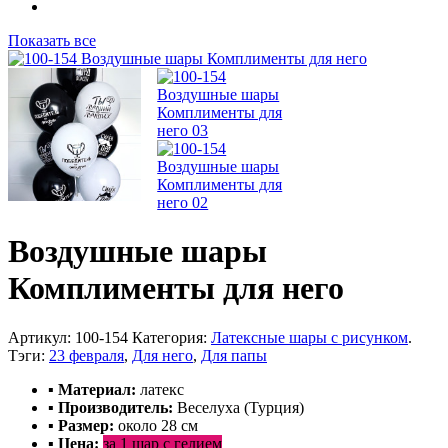
Показать все
Воздушные шары
Комплименты для него
Артикул:
100-154
Категория:
Латексные шары с рисунком
.
Тэги:
23 февраля
,
Для него
,
Для папы
▪ Материал:
латекс
▪ Производитель:
Bеселуха (Турция)
▪ Размер:
около 28 см
▪ Цена:
за 1 шар с гелием