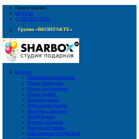
Прием заказов:
98-09-54
+7 905 857-22-12
Группа «ВКОНТАКТЕ»
Каталог
Гелиевые композиции
Шары поштучно
Шары под потолок
Шары цифры
Большие шары
Напольные букеты
Коробки с шарами
WOW-Боксы
Букеты из шаров
Фигуры из шаров
Оформление праздников
Фотозоны