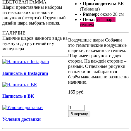
ЦВЕТОВАЯ ГАММА
▪ Производитель:
BK
Шары представлены набором
(Тайланд)
из нескольких оттенков и
▪ Размер:
около 28 см
рисунков (ассорти). Отдельный
▪ Цена:
за 1 шар с
дизайн шара выбрать нельзя.
гелием
НАЛИЧИЕ
Наличие шаров данного вида на
Воздушные шары Собачки
нужную дату уточняйте у
это тематические воздушные
менеджера.
шарики, накачанные гелием.
Шар имеет рисунок с двух
сторон. На каждой стороне –
разный. Отдельные рисунки
из пачки не выбираются —
Написать в Instagram
берём максимально разные по
наличию.
165 руб.
Написать в ВК
В корзину
Условия доставки