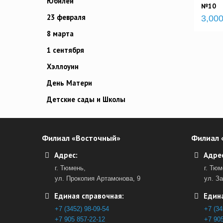
Юбилей
№10
23 февраля
3,000
8 марта
1 сентября
Хэллоуин
День Матери
Детские сады и Школы
Филиал «Восточный»
Филиал 
Адрес:
Адрес
г. Тюмень,
г. Тюм
ул. Прокопия Артамонова, 9
ул. З
Единая справочная:
Едина
+7 (3452) 98-09-54
+7 (34
+7 905 857-22-12
+7 905