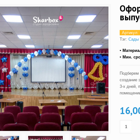
Офор
выпу
Артикул:
Тэг:
Сады 
▪ Материа
▪ Мин. ср
Подберем 
создание 
3-х дней,
помещени
16,0