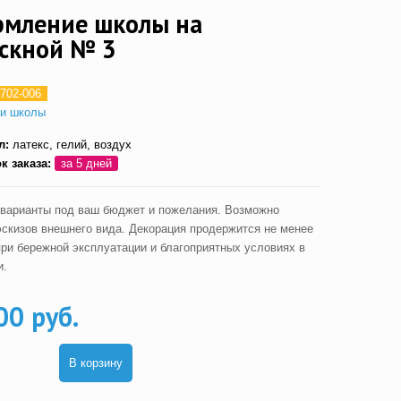
мление школы на
скной № 3
702-006
и школы
л:
латекс, гелий, воздух
ок заказа:
за 5 дней
варианты под ваш бюджет и пожелания. Возможно
эскизов внешнего вида. Декорация продержится не менее
 при бережной эксплуатации и благоприятных условиях в
и.
00 руб.
В корзину