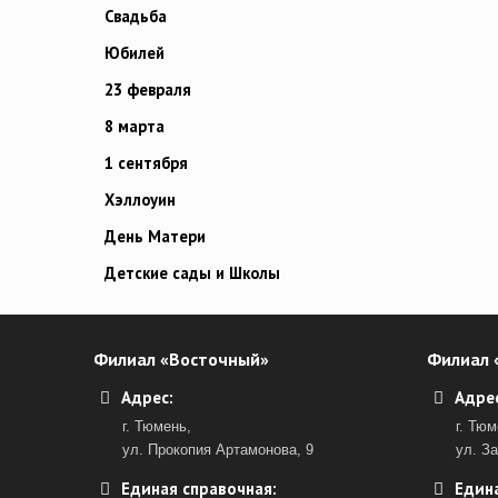
Свадьба
Юбилей
23 февраля
8 марта
1 сентября
Хэллоуин
День Матери
Детские сады и Школы
Филиал «Восточный»
Филиал 
Адрес:
Адрес
г. Тюмень,
г. Тюм
ул. Прокопия Артамонова, 9
ул. З
Единая справочная:
Едина