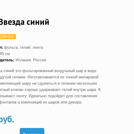
Звезда синий
209-002
л:
фольга, гелий, лента
45 см
одитель:
Испания, Россия
а синий это фольгированный воздушный шар в виде
адутый гелием. Изготавливаются из тонкой миларовой
озволяющей шару не сдуваться в течении нескольких
атный клапан хорошо удерживает гелий внутри шара. К
язывают ленту. Идеально подойдет для составления
фонтанов и композиций из шаров или декора.
руб.