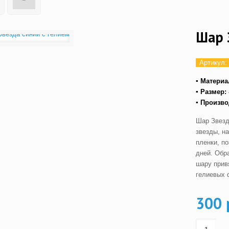
Шар 
Артикул:
▪ Материа
▪ Размер:
▪ Произв
Шар Звезд
звезды, н
пленки, п
дней. Обр
шару прив
гелиевых 
300 