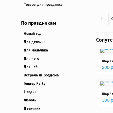
Товары для праздника
По праздникам
Новый год
Сопут
Для девочки
Для мальчика
Для него
Шар Се
Для неё
300 р
Встреча из роддома
Гендер Party
1 годик
Шар Зв
Любовь
300 р
Девичник