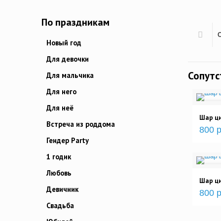
По праздникам
Новый год
Для девочки
Сопут
Для мальчика
Для него
Для неё
Шар ци
Встреча из роддома
800 р
Гендер Party
1 годик
Любовь
Шар ци
Девичник
800 р
Свадьба