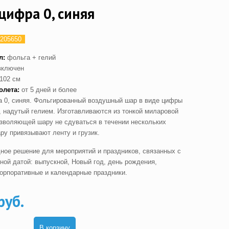
цифра 0, синяя
205650
л:
фольга + гелий
включен
102 см
олета:
от 5 дней и более
 0, синяя. Фольгированный воздушный шар в виде цифры
е, надутый гелием. Изготавливаются из тонкой миларовой
озволяющей шару не сдуваться в течении нескольких
ру привязывают ленту и грузик.
ное решение для мероприятий и праздников, связанных с
ной датой: выпускной, Новый год, день рождения,
орпоративные и календарные праздники.
руб.
В корзину