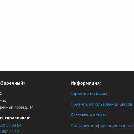
«Заречный»
Информация:
:
Гарантия на шары
ень,
Правила использования шаров
аречный проезд, 14
Доставка и оплата
я справочная:
52) 98-09-54
Политика конфиденциальности
 857-22-12