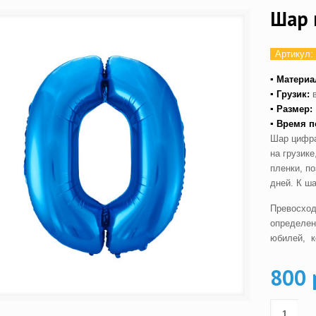
Шар 
Артикул:
▪ Материа
▪ Грузик:
▪ Размер:
▪ Время п
Шар цифра
на грузик
пленки, п
дней. К ша
Превосход
определен
юбилей, к
800 