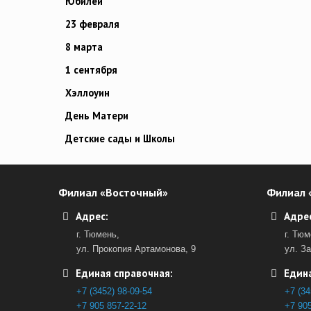
Юбилей
23 февраля
8 марта
1 сентября
Хэллоуин
День Матери
Детские сады и Школы
Филиал «Восточный»
Филиал 
Адрес:
Адрес
г. Тюмень,
г. Тюм
ул. Прокопия Артамонова, 9
ул. З
Единая справочная:
Едина
+7 (3452) 98-09-54
+7 (34
+7 905 857-22-12
+7 905