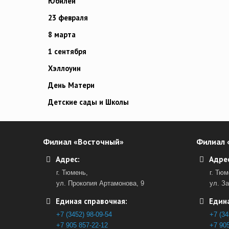
Юбилей
23 февраля
8 марта
1 сентября
Хэллоуин
День Матери
Детские сады и Школы
Филиал «Восточный»
Филиал 
Адрес:
Адрес
г. Тюмень,
г. Тюм
ул. Прокопия Артамонова, 9
ул. З
Единая справочная:
Едина
+7 (3452) 98-09-54
+7 (34
+7 905 857-22-12
+7 905