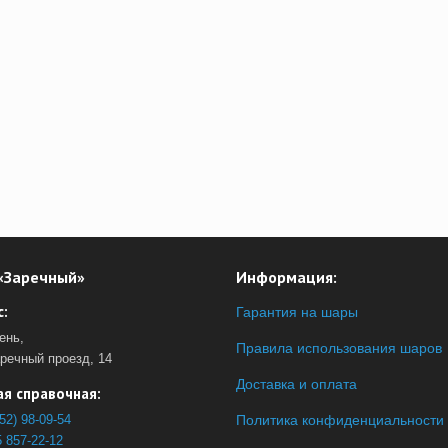
«Заречный»
Информация:
:
Гарантия на шары
ень,
Правила использования шаров
аречный проезд, 14
Доставка и оплата
я справочная:
52) 98-09-54
Политика конфиденциальности
 857-22-12