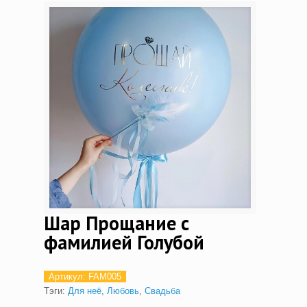
Шар Прощание с
фамилией Голубой
Артикул:
FAM005
Тэги:
Для неё
,
Любовь
,
Свадьба