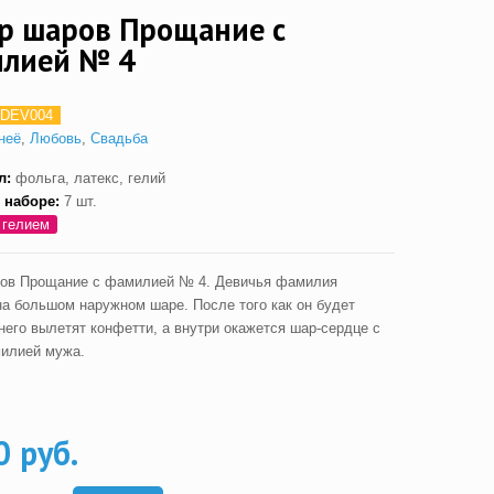
р шаров Прощание с
лией № 4
DEV004
неё
,
Любовь
,
Свадьба
л:
фольга, латекс, гелий
 наборе:
7 шт.
 гелием
ов Прощание с фамилией № 4. Девичья фамилия
на большом наружном шаре. После того как он будет
него вылетят конфетти, а внутри окажется шар-сердце с
илией мужа.
0 руб.