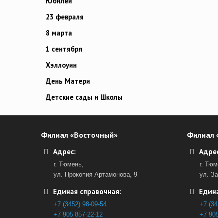
Юбилей
23 февраля
8 марта
1 сентября
Хэллоуин
День Матери
Детские сады и Школы
Филиал «Восточный»
Филиал 
Адрес:
Адрес
г. Тюмень,
г. Тюм
ул. Прокопия Артамонова, 9
ул. З
Единая справочная:
Едина
+7 (3452) 98-09-54
+7 (34
+7 905 857-22-12
+7 905