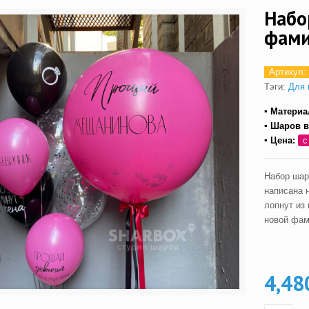
Набо
фами
Артикул:
Тэги:
Для 
▪ Материа
▪ Шаров в
▪ Цена:
с
Набор шар
написана 
лопнут из 
новой фам
4,48