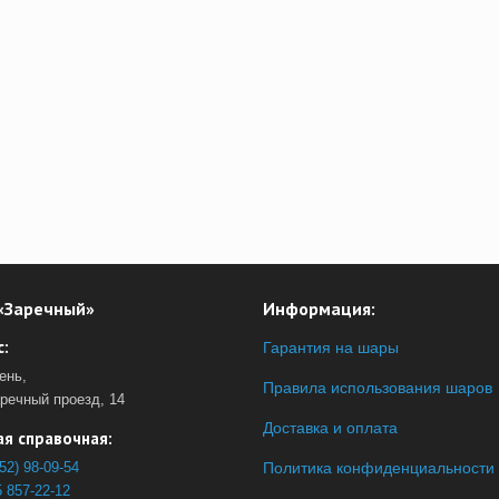
«Заречный»
Информация:
:
Гарантия на шары
ень,
Правила использования шаров
аречный проезд, 14
Доставка и оплата
я справочная:
52) 98-09-54
Политика конфиденциальности
 857-22-12