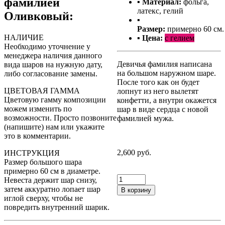
фамилией
▪ Материал:
фольга,
латекс, гелий
Оливковый:
▪
Размер:
примерно 60 см.
НАЛИЧИЕ
▪ Цена:
с гелием
Необходимо уточнение у
менеджера наличия данного
Девичья фамилия написана
вида шаров на нужную дату,
на большом наружном шаре.
либо согласование замены.
После того как он будет
ЦВЕТОВАЯ ГАММА
лопнут из него вылетят
Цветовую гамму композиции
конфетти, а внутри окажется
можем изменить по
шар в виде сердца с новой
возможности. Просто позвоните
фамилией мужа.
(напишите) нам или укажите
это в комментарии.
2,600 руб.
ИНСТРУКЦИЯ
Размер большого шара
примерно 60 см в диаметре.
Невеста держит шар снизу,
затем аккуратно лопает шар
В корзину
иглой сверху, чтобы не
повредить внутренний шарик.