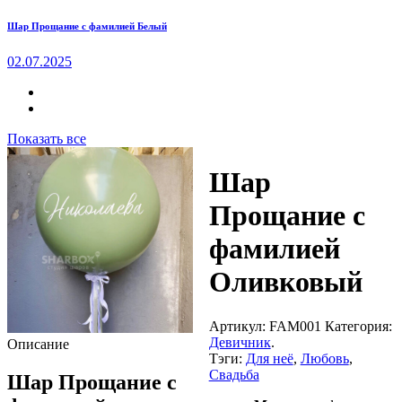
Шар Прощание с фамилией Белый
02.07.2025
Показать все
Шар
Прощание с
фамилией
Оливковый
Артикул:
FAM001
Категория:
Девичник
.
Описание
Тэги:
Для неё
,
Любовь
,
Свадьба
Шар Прощание с