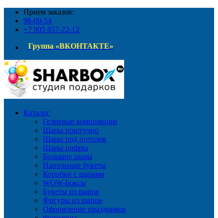
Прием заказов:
98-09-54
+7 905 857-22-12
Группа «ВКОНТАКТЕ»
Каталог
Гелиевые композиции
Шары поштучно
Шары под потолок
Шары цифры
Большие шары
Напольные букеты
Коробки с шарами
WOW-Боксы
Букеты из шаров
Фигуры из шаров
Оформление праздников
Фотозоны