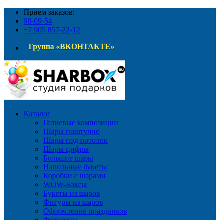
Прием заказов:
98-09-54
+7 905 857-22-12
Группа «ВКОНТАКТЕ»
Каталог
Гелиевые композиции
Шары поштучно
Шары под потолок
Шары цифры
Большие шары
Напольные букеты
Коробки с шарами
WOW-Боксы
Букеты из шаров
Фигуры из шаров
Оформление праздников
Фотозоны