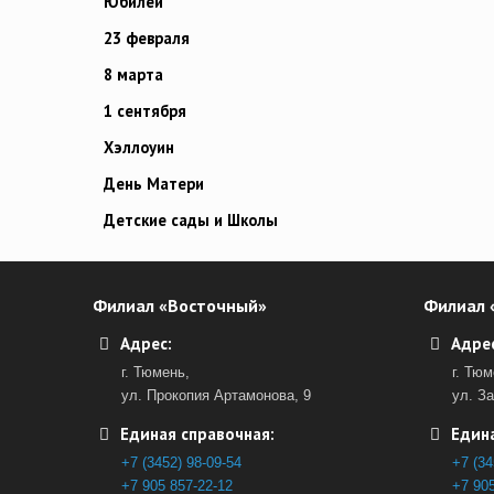
Юбилей
23 февраля
8 марта
1 сентября
Хэллоуин
День Матери
Детские сады и Школы
Филиал «Восточный»
Филиал 
Адрес:
Адрес
г. Тюмень,
г. Тюм
ул. Прокопия Артамонова, 9
ул. З
Единая справочная:
Едина
+7 (3452) 98-09-54
+7 (34
+7 905 857-22-12
+7 905