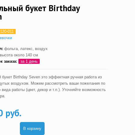
льный букет Birthday
n
120-011
евочки
л:
фольга, латекс, воздух
высота около 140 см
ок заказа:
за 1 день
 букет Birthday Seven это эффектная ручная работа из
дутых воздухом. Можем рассмотреть ваши пожелания по
вида работы (цвет, декор и т.п.). Уточняйте возможность
ра.
0 руб.
В корзину