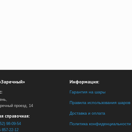
«Заречный»
Информация:
:
Гарантия на шары
ень,
Правила использования шаров
аречный проезд, 14
Доставка и оплата
я справочная:
52) 98-09-54
Политика конфиденциальности
 857-22-12