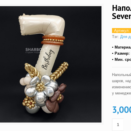
Напо
Seve
Артикул:
Тэг:
Для д
▪ Материа
▪ Размер:
▪ Мин. ср
Напольный
шаров, на
изменению 
у менедже
3,00