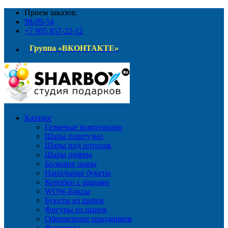
Прием заказов:
98-09-54
+7 905 857-22-12
Группа «ВКОНТАКТЕ»
Каталог
Гелиевые композиции
Шары поштучно
Шары под потолок
Шары цифры
Большие шары
Напольные букеты
Коробки с шарами
WOW-Боксы
Букеты из шаров
Фигуры из шаров
Оформление праздников
Фотозоны