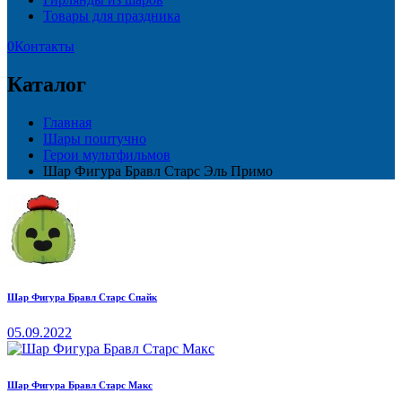
Товары для праздника
0
Контакты
Каталог
Главная
Шары поштучно
Герои мультфильмов
Шар Фигура Бравл Старс Эль Примо
Шар Фигура Бравл Старс Спайк
05.09.2022
Шар Фигура Бравл Старс Макс