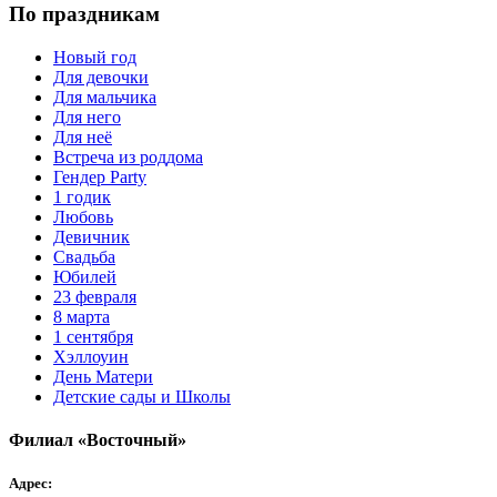
По праздникам
Новый год
Для девочки
Для мальчика
Для него
Для неё
Встреча из роддома
Гендер Party
1 годик
Любовь
Девичник
Свадьба
Юбилей
23 февраля
8 марта
1 сентября
Хэллоуин
День Матери
Детские сады и Школы
Филиал «Восточный»
Адрес: