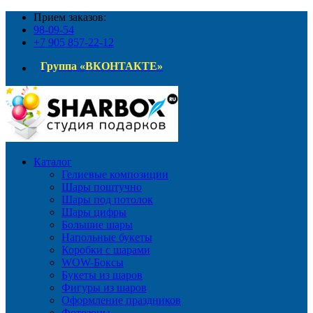
Прием заказов:
98-09-54
+7 905 857-22-12
Группа «ВКОНТАКТЕ»
Каталог
Гелиевые композиции
Шары поштучно
Шары под потолок
Шары цифры
Большие шары
Напольные букеты
Коробки с шарами
WOW-Боксы
Букеты из шаров
Фигуры из шаров
Оформление праздников
Фотозоны