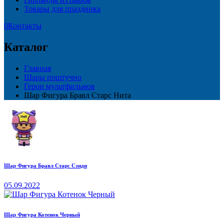
Товары для праздника
0
Контакты
Каталог
Главная
Шары поштучно
Герои мультфильмов
Шар Фигура Бравл Старс Нита
Шар Фигура Бравл Старс Сэнди
05.09.2022
Шар Фигура Котенок Черный