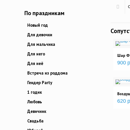
По праздникам
Новый год
Сопут
Для девочки
Для мальчика
Для него
Шар Фи
900 р
Для неё
Встреча из роддома
Гендер Party
1 годик
Возду
620 р
Любовь
Девичник
Свадьба