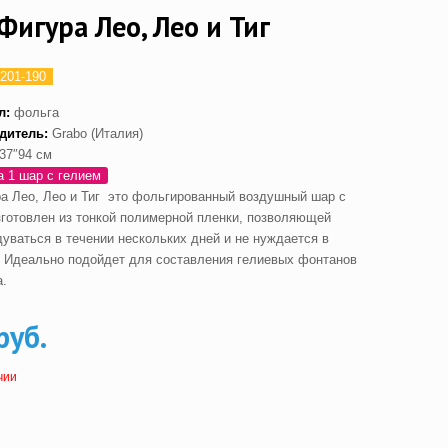
Фигура Лео, Лео и Тиг
201-190
л:
фольга
дитель:
Grabo (Италия)
37″94 см
а 1 шар с гелием
а Лео, Лео и Тиг это фольгированный воздушный шар с
зготовлен из тонкой полимерной пленки, позволяющей
дуваться в течении нескольких дней и не нуждается в
. Идеально подойдет для составления гелиевых фонтанов
а.
руб.
чии