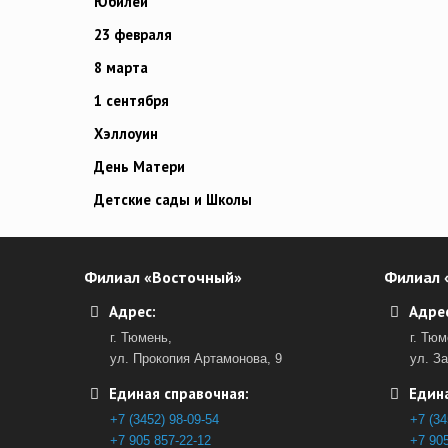
Юбилей
23 февраля
8 марта
1 сентября
Хэллоуин
День Матери
Детские сады и Школы
Филиал «Восточный»
Филиал 
Адрес:
Адрес
г. Тюмень,
г. Тюм
ул. Прокопия Артамонова, 9
ул. З
Единая справочная:
Едина
+7 (3452) 98-09-54
+7 (34
+7 905 857-22-12
+7 905