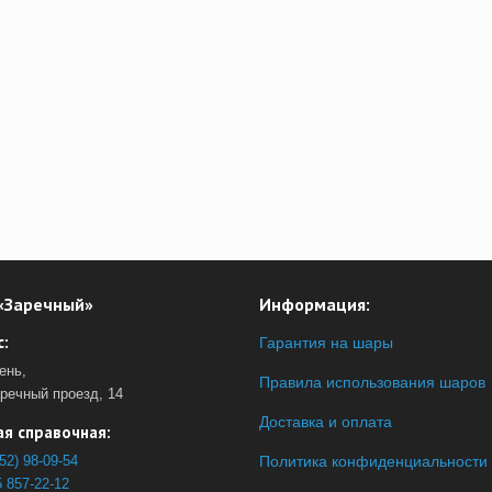
«Заречный»
Информация:
:
Гарантия на шары
ень,
Правила использования шаров
аречный проезд, 14
Доставка и оплата
я справочная:
52) 98-09-54
Политика конфиденциальности
 857-22-12