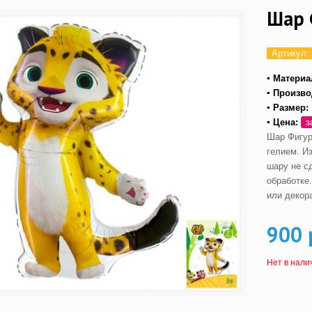
Шар 
Артикул:
▪ Материа
▪ Произво
▪ Размер:
▪ Цена:
з
Шар Фигур
гелием. И
шару не с
обработке
или декор
900 
Нет в нали