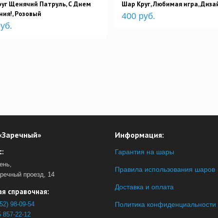
уг Щенячий Патруль, С Днем
Шар Круг, Любимая игра, Диз
ия!, Розовый
400 руб.
уб.
«Заречный»
Информация:
:
Гарантия на шары
ень,
Правила использования шаров
аречный проезд, 14
Доставка и оплата
я справочная:
52) 98-09-54
Политика конфиденциальности
 857-22-12