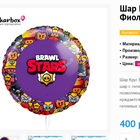
Шар 
Фиол
Артикул:
▪ Материа
▪ Произво
▪ Размер:
▪ Цена:
з
Шар Круг 
шар с гел
позволяющ
нуждается
гелиевых 
400 