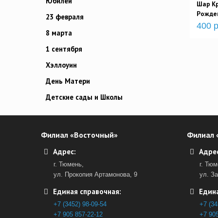
Юбилей
Шар Кр
Рожден
23 февраля
400 р
8 марта
1 сентября
Хэллоуин
День Матери
Детские сады и Школы
Филиал «Восточный»
Филиал 
Адрес:
Адрес
г. Тюмень,
г. Тюм
ул. Прокопия Артамонова, 9
ул. З
Единая справочная:
Едина
+7 (3452) 98-09-54
+7 (34
+7 905 857-22-12
+7 905