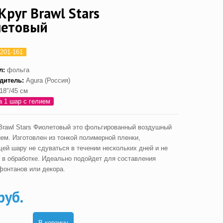
Круг Brawl Stars
етовый
201-161
л:
фольга
дитель:
Agura (Россия)
18″/45 см
а 1 шар с гелием
Brawl Stars Фиолетовый это фольгированный воздушный
ием. Изготовлен из тонкой полимерной пленки,
ей шару не сдуваться в течении нескольких дней и не
 в обработке. Идеально подойдет для составления
фонтанов или декора.
руб.
В корзину