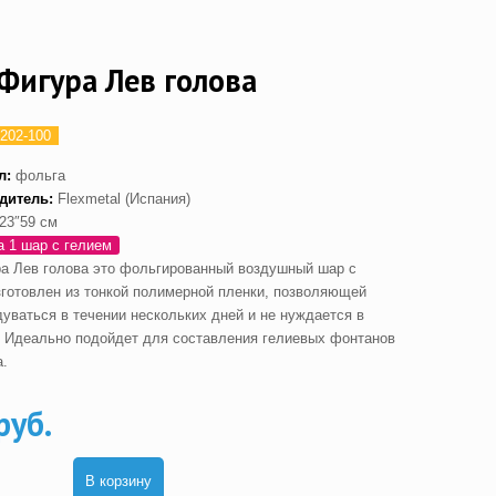
Фигура Лев голова
202-100
л:
фольга
дитель:
Flexmetal (Испания)
23″59 см
а 1 шар с гелием
а Лев голова это фольгированный воздушный шар с
зготовлен из тонкой полимерной пленки, позволяющей
дуваться в течении нескольких дней и не нуждается в
. Идеально подойдет для составления гелиевых фонтанов
а.
руб.
В корзину