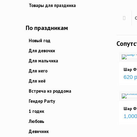
Товары для праздника
По праздникам
Новый год
Сопут
Для девочки
Для мальчика
Шар Ф
Для него
620 р
Для неё
Встреча из роддома
Гендер Party
Шар Фи
1 годик
1,000
Любовь
Девичник