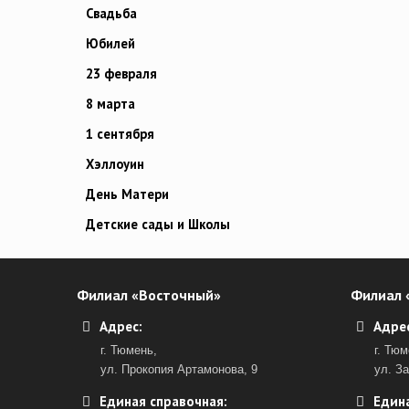
Свадьба
Юбилей
23 февраля
8 марта
1 сентября
Хэллоуин
День Матери
Детские сады и Школы
Филиал «Восточный»
Филиал 
Адрес:
Адрес
г. Тюмень,
г. Тюм
ул. Прокопия Артамонова, 9
ул. З
Единая справочная:
Едина