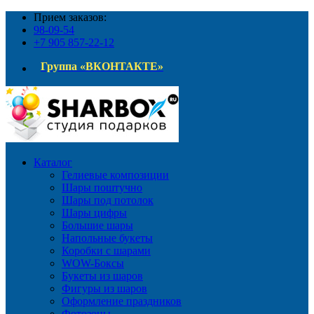
Прием заказов:
98-09-54
+7 905 857-22-12
Группа «ВКОНТАКТЕ»
Каталог
Гелиевые композиции
Шары поштучно
Шары под потолок
Шары цифры
Большие шары
Напольные букеты
Коробки с шарами
WOW-Боксы
Букеты из шаров
Фигуры из шаров
Оформление праздников
Фотозоны