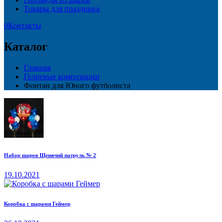
Товары для праздника
0
Контакты
Каталог
Главная
Гелиевые композиции
Фонтан для Юного футболиста
Набор шаров Щенячий патруль № 2
19.10.2021
Коробка с шарами Геймер