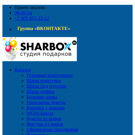
Прием заказов:
98-09-54
+7 905 857-22-12
Группа «ВКОНТАКТЕ»
Каталог
Гелиевые композиции
Шары поштучно
Шары под потолок
Шары цифры
Большие шары
Напольные букеты
Коробки с шарами
WOW-Боксы
Букеты из шаров
Фигуры из шаров
Оформление праздников
Фотозоны