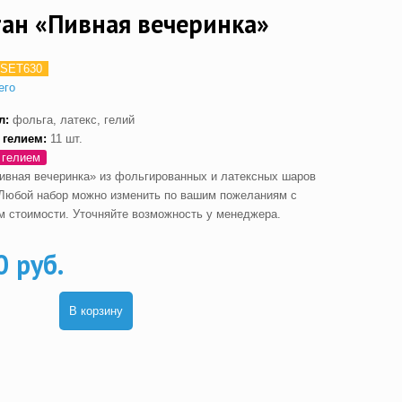
ан «Пивная вечеринка»
SET630
его
л:
фольга, латекс, гелий
 гелием
:
11 шт.
 гелием
ивная вечеринка» из фольгированных и латексных шаров
 Любой набор можно изменить по вашим пожеланиям с
м стоимости. Уточняйте возможность у менеджера.
0 руб.
В корзину