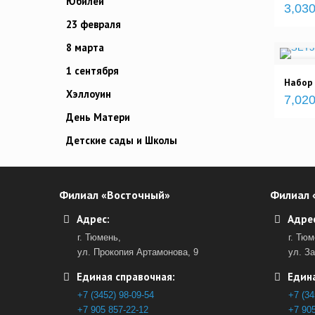
Юбилей
3,030
23 февраля
8 марта
1 сентября
Набор
Хэллоуин
7,020
День Матери
Детские сады и Школы
Филиал «Восточный»
Филиал 
Адрес:
Адрес
г. Тюмень,
г. Тюм
ул. Прокопия Артамонова, 9
ул. З
Единая справочная:
Едина
+7 (3452) 98-09-54
+7 (34
+7 905 857-22-12
+7 905