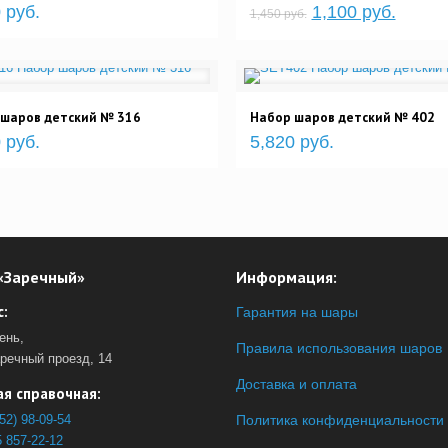
 руб.
1,100 руб.
1,450 руб.
 шаров детский № 316
Набор шаров детский № 402
 руб.
5,820 руб.
«Заречный»
Информация:
:
Гарантия на шары
ень,
Правила использования шаров
аречный проезд, 14
Доставка и оплата
я справочная:
52) 98-09-54
Политика конфиденциальности
 857-22-12