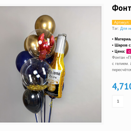
Фонт
Артикул:
Тэг:
Для н
▪ Материа
▪ Шаров с
▪ Цена:
с
Фонтан «П
с гелием.
пересчёто
4,71